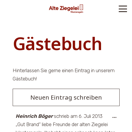
Gäs­te­buch
Hin­ter­las­sen Sie ger­ne einen Ein­trag in unse­rem
Gästebuch!
Diese
Hein­rich Böger
schrieb am
6. Juli 2013
...
Metab
„Gut Brand“ lie­be Freun­de der alten Zie­ge­lei