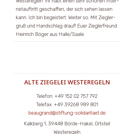
ein-/
Wester­egeln. Ihr habt einen sehr schö­nen Inter­
net­auf­tritt geschaf­fen, der sich sehen las­sen
kann. Ich bin begeis­tert. Wei­ter so. Mit Zieg­ler­
gruß und Hand­schlag drauf! Euer Zieg­ler­freund
Hein­rich Böger aus Halle/Saale
ALTE ZIEGELEI WESTEREGELN
Telefon: +49 152 02 757 792
Telefax: +49 39268 989 801
beaugrand@stiftung-solidaritaet.de
Kalkberg 1, 39448 Börde-Hakel, Ortsteil
Westeregeln