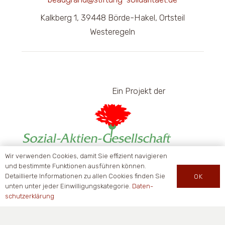
Kalkberg 1, 39448 Börde-Hakel, Ortsteil
Westeregeln
Ein Pro­jekt der
Wir verwenden Cookies, damit Sie effizient navigieren
und bestimmte Funktionen ausführen können.
Detaillierte Informationen zu allen Cookies finden Sie
OK
Impressum
unten unter jeder Einwilligungskategorie.
Daten­
schutz­er­klä­rung
Datenschutzerklärung
© Sozi­al-Akti­en-Gesell­schaft Bielefeld