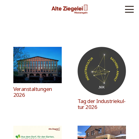
Ver­an­stal­tun­gen
2026
Tag der Indus­trie­kul­
tur 2026