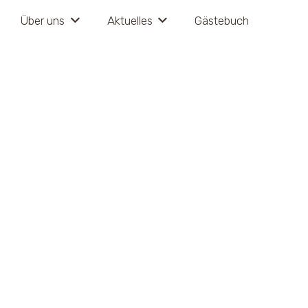
Über uns
Aktu­el­les
Gäs­te­buch